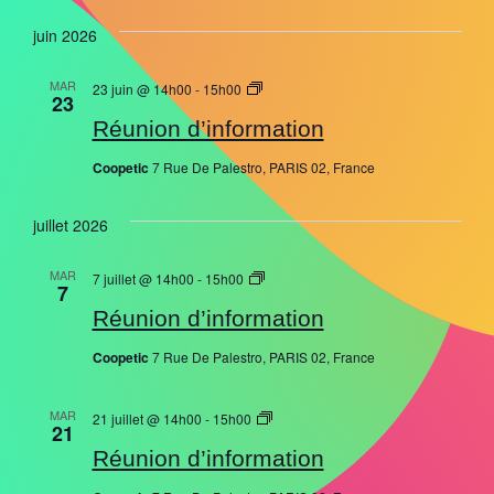
Sélectionnez
une
juin 2026
date.
Réunion
MAR
23 juin @ 14h00
-
15h00
23
d’information
Réunion d’information
Coopetic
7 Rue De Palestro, PARIS 02, France
juillet 2026
Réunion
MAR
7 juillet @ 14h00
-
15h00
7
d’information
Réunion d’information
Coopetic
7 Rue De Palestro, PARIS 02, France
Réunion
MAR
21 juillet @ 14h00
-
15h00
21
d’information
Réunion d’information