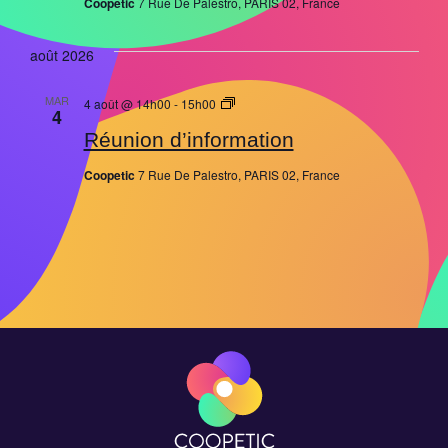
Coopetic
7 Rue De Palestro, PARIS 02, France
août 2026
Réunion
MAR
4 août @ 14h00
-
15h00
4
d’information
Réunion d’information
Coopetic
7 Rue De Palestro, PARIS 02, France